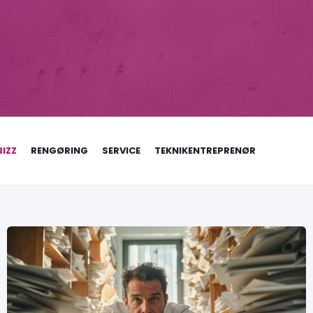
IZZ
RENGØRING
SERVICE
TEKNIKENTREPRENØR