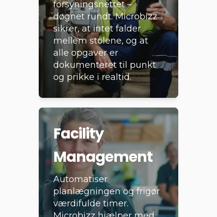
forsyningsnettet –
døgnet rundt. Microbizz
sikrer, at intet falder
mellem stolene, og at
alle opgaver er
dokumenteret til punkt
og prikke i realtid.
Facility
Management
Automatiser
planlægningen og frigør
værdifulde timer.
Microbizz hjælper med