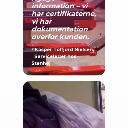
information – vi
har certifikaterne,
vi har
dokumentation
overfor kunden.
- Kasper Tolfjord Nielsen,
Serviceleder hos
Stenhøj