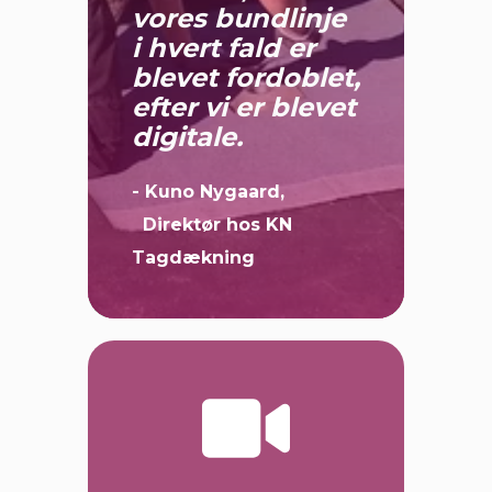
vores bundlinje
i hvert fald er
blevet fordoblet,
efter vi er blevet
digitale.
- Kuno Nygaard,
Direktør hos KN
Tagdækning