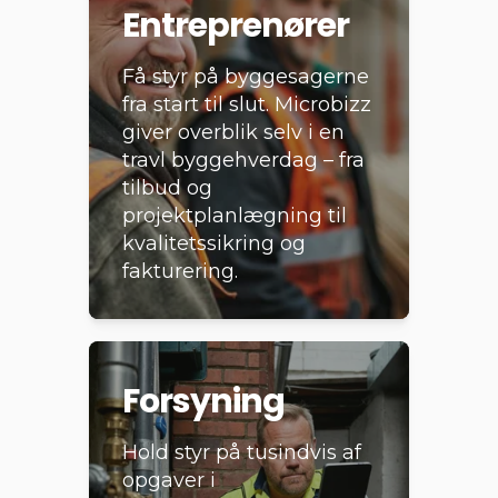
Entreprenører
Få styr på byggesagerne
fra start til slut. Microbizz
giver overblik selv i en
travl byggehverdag – fra
tilbud og
projektplanlægning til
kvalitetssikring og
fakturering.
Forsyning
Hold styr på tusindvis af
opgaver i