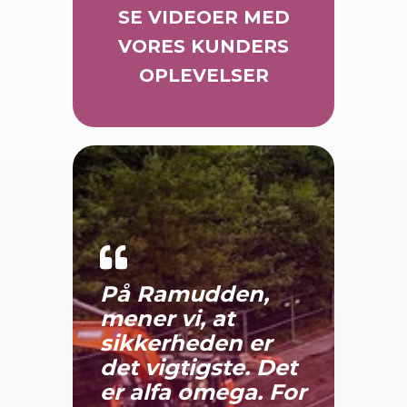
SE VIDEOER MED
VORES KUNDERS
OPLEVELSER
På Ramudden,
mener vi, at
sikkerheden er
det vigtigste. Det
er alfa omega. For