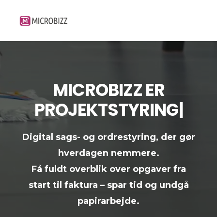
MICROBIZZ ER
P
R
O
J
E
K
T
S
T
Y
R
I
N
G
|
Digital sags- og ordrestyring, der gør
hverdagen nemmere.
Få fuldt overblik over opgaver fra
start til faktura – spar tid og undgå
papirarbejde.