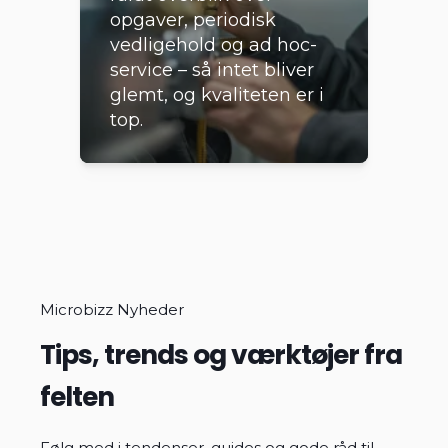
opgaver, periodisk
vedligehold og ad hoc-
service – så intet bliver
glemt, og kvaliteten er i
top.
Microbizz Nyheder
Tips, trends og værktøjer fra
felten
Følg med i tendenser, guides og gode råd til,