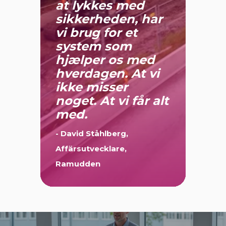
at lykkes med
sikkerheden, har
vi brug for et
system som
hjælper os med
hverdagen. At vi
ikke misser
noget. At vi får alt
med.
- David Ståhlberg,
Affärsutvecklare,
Ramudden